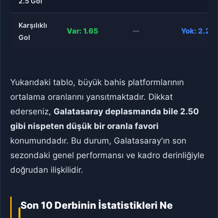
2.5 Gol
Karşılıklı
Var: 1.65
Yok: 2.20
—
Gol
Yukarıdaki tablo, büyük bahis platformlarının
ortalama oranlarını yansıtmaktadır. Dikkat
ederseniz,
Galatasaray deplasmanda bile 2.50
gibi nispeten düşük bir oranla favori
konumundadır. Bu durum, Galatasaray'ın son
sezondaki genel performansı ve kadro derinliğiyle
doğrudan ilişkilidir.
Son 10 Derbinin İstatistikleri Ne