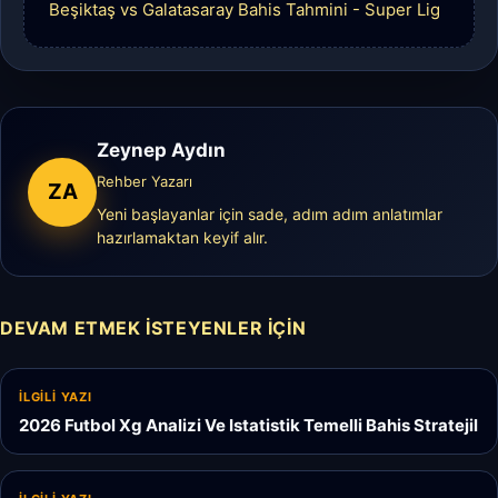
Beşiktaş vs Galatasaray Bahis Tahmini - Super Lig
Zeynep Aydın
Rehber Yazarı
ZA
Yeni başlayanlar için sade, adım adım anlatımlar
hazırlamaktan keyif alır.
DEVAM ETMEK ISTEYENLER IÇIN
İLGILI YAZI
2026 Futbol Xg Analizi Ve Istatistik Temelli Bahis Stratejil