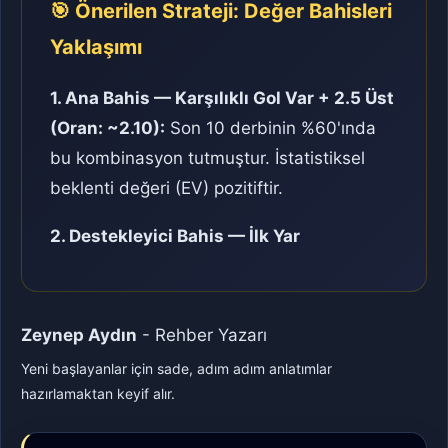
🎯 Önerilen Strateji: Değer Bahisleri
Yaklaşımı
1. Ana Bahis — Karşılıklı Gol Var + 2.5 Üst
(Oran: ~2.10):
Son 10 derbinin %60'ında
bu kombinasyon tutmuştur. İstatistiksel
beklenti değeri (EV) pozitiftir.
2. Destekleyici Bahis — İlk Yar
Zeynep Aydın
- Rehber Yazarı
Yeni başlayanlar için sade, adım adım anlatımlar
hazırlamaktan keyif alır.