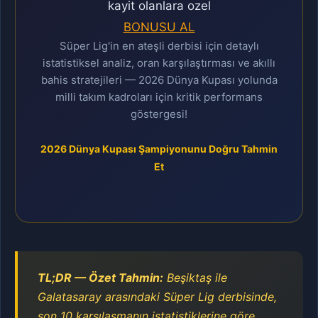
kayit olanlara ozel
BONUSU AL
Süper Lig'in en ateşli derbisi için detaylı
istatistiksel analiz, oran karşılaştırması ve akıllı
bahis stratejileri — 2026 Dünya Kupası yolunda
milli takım kadroları için kritik performans
göstergesi!
2026 Dünya Kupası Şampiyonunu Doğru Tahmin
Et
TL;DR — Özet Tahmin:
Beşiktaş ile
Galatasaray arasındaki Süper Lig derbisinde,
son 10 karşılaşmanın istatistiklerine göre