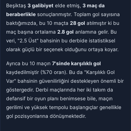
Beşiktaş
3 galibiyet
elde etmiş,
3 maç da
beraberlikle
sonuçlanmıştır. Toplam gol sayısına
baktığımızda, bu 10 maçta
28 gol
atılmıştır ki bu
maç başına ortalama
2.8 gol
anlamına gelir. Bu
veri, "2.5 Üst" bahsinin bu derbide istatistiksel
olarak güçlü bir seçenek olduğunu ortaya koyar.
Ayrıca bu 10 maçın
7'sinde karşılıklı gol
kaydedilmiştir (%70 oran). Bu da "Karşılıklı Gol
Var" bahsinin güvenilirliğini destekleyen önemli bir
göstergedir. Derbi maçlarında her iki takım da
defansif bir oyun planı benimsese bile, maçın
gerilimi ve yüksek tempolu başlangıçlar genellikle
gol pozisyonlarına dönüşmektedir.