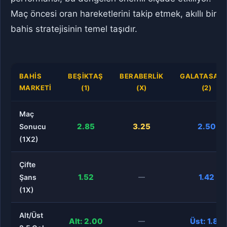
Maç öncesi oran hareketlerini takip etmek, akıllı bir
bahis stratejisinin temel taşıdır.
BAHIS
BEŞIKTAŞ
BERABERLIK
GALATASAR
MARKETI
(1)
(X)
(2)
Maç
2.85
3.25
2.50
Sonucu
(1X2)
Çifte
1.52
1.42
Şans
—
(1X)
Alt/Üst
Alt: 2.00
Üst: 1.80
—