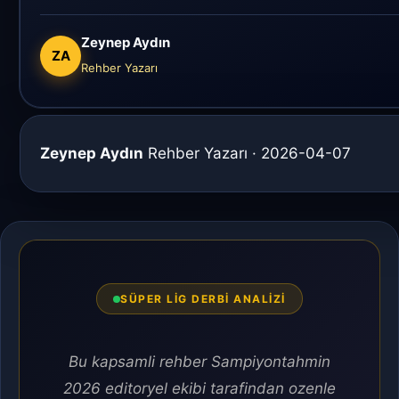
Zeynep Aydın
ZA
Rehber Yazarı
Zeynep Aydın
Rehber Yazarı · 2026-04-07
SÜPER LIG DERBI ANALIZI
Bu kapsamli rehber Sampiyontahmin
2026 editoryel ekibi tarafindan ozenle