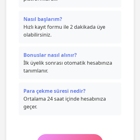
Nasıl başlarım?
Hızlı kayıt formu ile 2 dakikada üye
olabilirsiniz.
Bonuslar nasıl alınır?
İlk üyelik sonrası otomatik hesabınıza
tanımlanır.
Para çekme süresi nedir?
Ortalama 24 saat içinde hesabınıza
geçer.