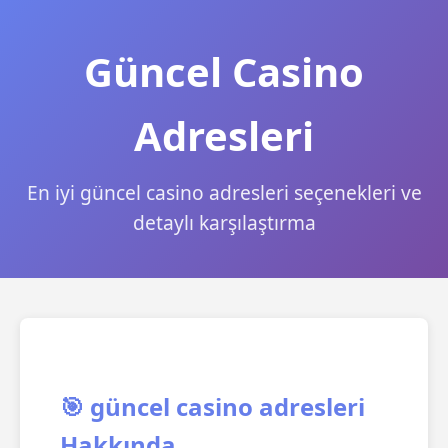
Güncel Casino
Adresleri
En iyi güncel casino adresleri seçenekleri ve
detaylı karşılaştırma
🎯 güncel casino adresleri
Hakkında