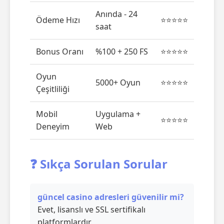
Anında - 24
Ödeme Hızı
⭐⭐⭐⭐⭐
saat
Bonus Oranı
%100 + 250 FS
⭐⭐⭐⭐⭐
Oyun
5000+ Oyun
⭐⭐⭐⭐⭐
Çeşitliliği
Mobil
Uygulama +
⭐⭐⭐⭐⭐
Deneyim
Web
❓ Sıkça Sorulan Sorular
güncel casino adresleri güvenilir mi?
Evet, lisanslı ve SSL sertifikalı
platformlardır.