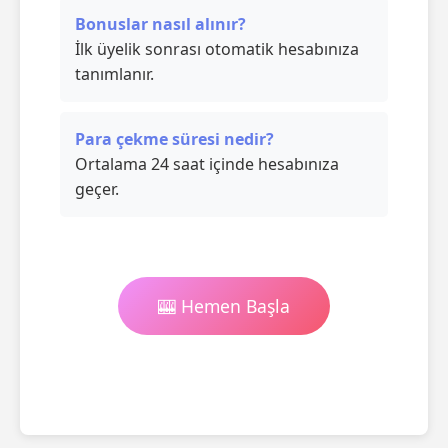
Bonuslar nasıl alınır?
İlk üyelik sonrası otomatik hesabınıza
tanımlanır.
Para çekme süresi nedir?
Ortalama 24 saat içinde hesabınıza
geçer.
🎰 Hemen Başla