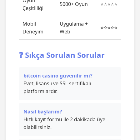
Oyun
5000+ Oyun
⭐⭐⭐⭐⭐
Çeşitliliği
Mobil
Uygulama +
⭐⭐⭐⭐⭐
Deneyim
Web
❓ Sıkça Sorulan Sorular
bitcoin casino güvenilir mi?
Evet, lisanslı ve SSL sertifikalı
platformlardır.
Nasıl başlarım?
Hızlı kayıt formu ile 2 dakikada üye
olabilirsiniz.