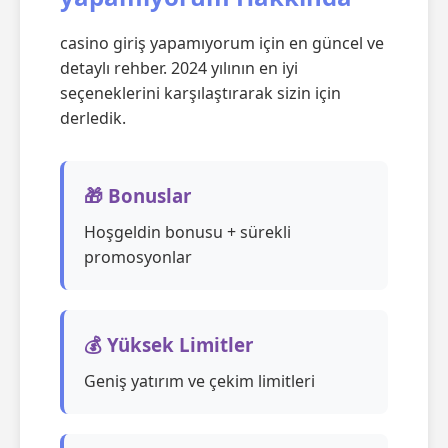
casino giriş yapamıyorum için en güncel ve
detaylı rehber. 2024 yılının en iyi
seçeneklerini karşılaştırarak sizin için
derledik.
🎁 Bonuslar
Hoşgeldin bonusu + sürekli
promosyonlar
💰 Yüksek Limitler
Geniş yatırım ve çekim limitleri