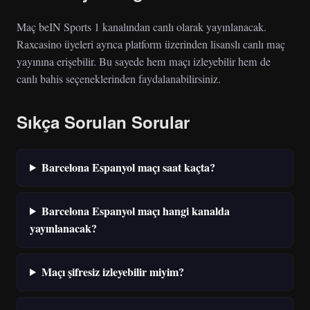
Maç beIN Sports 1 kanalından canlı olarak yayınlanacak.
Raxcasino üyeleri ayrıca platform üzerinden lisanslı canlı maç
yayınına erişebilir. Bu sayede hem maçı izleyebilir hem de
canlı bahis seçeneklerinden faydalanabilirsiniz.
Sıkça Sorulan Sorular
Barcelona Espanyol maçı saat kaçta?
Barcelona Espanyol maçı hangi kanalda
yayınlanacak?
Maçı şifresiz izleyebilir miyim?