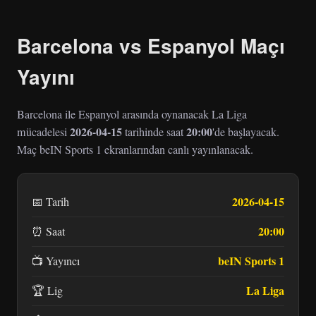
Barcelona vs Espanyol Maçı
Yayını
Barcelona ile Espanyol arasında oynanacak La Liga
2026-04-15
20:00
mücadelesi
tarihinde saat
'de başlayacak.
Maç beIN Sports 1 ekranlarından canlı yayınlanacak.
2026-04-15
📅 Tarih
20:00
⏰ Saat
beIN Sports 1
📺 Yayıncı
La Liga
🏆 Lig