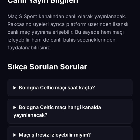
Canlı Yayın Bilgileri
Maç S Sport kanalından canlı olarak yayınlanacak.
Raxcasino üyeleri ayrıca platform üzerinden lisanslı
canlı maç yayınına erişebilir. Bu sayede hem maçı
izleyebilir hem de canlı bahis seçeneklerinden
faydalanabilirsiniz.
Sıkça Sorulan Sorular
Bologna Celtic maçı saat kaçta?
Bologna Celtic maçı hangi kanalda
yayınlanacak?
Maçı şifresiz izleyebilir miyim?