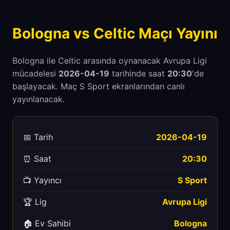
Bologna vs Celtic Maçı Yayını
Bologna ile Celtic arasında oynanacak Avrupa Ligi
mücadelesi
2026-04-19
tarihinde saat
20:30
'de
başlayacak. Maç S Sport ekranlarından canlı
yayınlanacak.
📅 Tarih
2026-04-19
⏰ Saat
20:30
📺 Yayıncı
S Sport
🏆 Lig
Avrupa Ligi
🏠 Ev Sahibi
Bologna