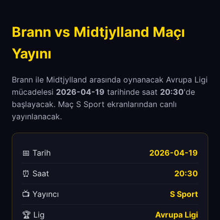
Brann vs Midtjylland Maçı
Yayını
Brann ile Midtjylland arasında oynanacak Avrupa Ligi
mücadelesi
2026-04-19
tarihinde saat
20:30
'de
başlayacak. Maç S Sport ekranlarından canlı
yayınlanacak.
📅 Tarih
2026-04-19
⏰ Saat
20:30
📺 Yayıncı
S Sport
🏆 Lig
Avrupa Ligi