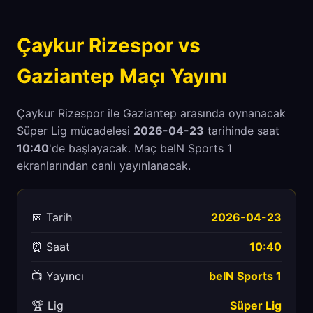
Çaykur Rizespor vs
Gaziantep Maçı Yayını
Çaykur Rizespor ile Gaziantep arasında oynanacak
Süper Lig mücadelesi
2026-04-23
tarihinde saat
10:40
'de başlayacak. Maç beIN Sports 1
ekranlarından canlı yayınlanacak.
📅 Tarih
2026-04-23
⏰ Saat
10:40
📺 Yayıncı
beIN Sports 1
🏆 Lig
Süper Lig