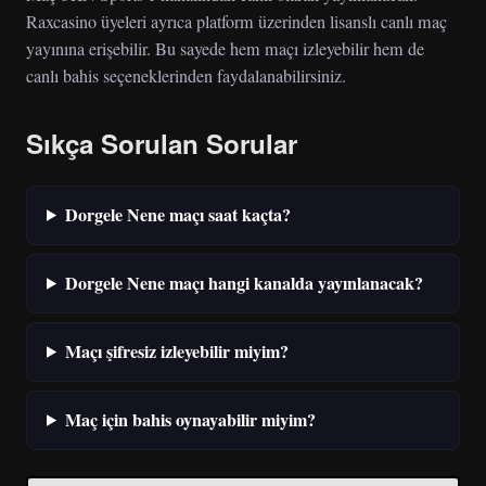
Raxcasino üyeleri ayrıca platform üzerinden lisanslı canlı maç
yayınına erişebilir. Bu sayede hem maçı izleyebilir hem de
canlı bahis seçeneklerinden faydalanabilirsiniz.
Sıkça Sorulan Sorular
Dorgele Nene maçı saat kaçta?
Dorgele Nene maçı hangi kanalda yayınlanacak?
Maçı şifresiz izleyebilir miyim?
Maç için bahis oynayabilir miyim?