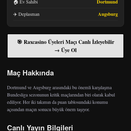
Dortmund
🏠 Ev Sahibi
Augsburg
✈️ Deplasman
🎯 Raxcasino Üyeleri Maçı Canlı İzleyebilir
→ Üye Ol
Maç Hakkında
Dortmund ve Augsburg arasındaki bu önemli karşılaşma
Bundesliga sezonunun kritik maçlarından biri olarak kabul
ediliyor. Her iki takımın da puan tablosundaki konumu
açısından maçın sonucu büyük önem taşıyor.
Canlı Yayın Bilgileri