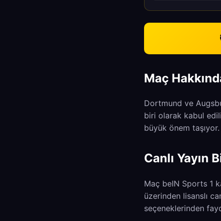
Maç Hakkınd
Dortmund ve Augsbur
biri olarak kabul ed
büyük önem taşıyor.
Canlı Yayın Bi
Maç beIN Sports 1 ka
üzerinden lisanslı ca
seçeneklerinden fayda