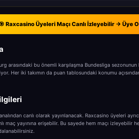
🎯 Raxcasino Üyeleri Maçı Canlı İzleyebilir → Üye O
a
g arasındaki bu önemli karşılaşma Bundesliga sezonunun k
iliyor. Her iki takımın da puan tablosundaki konumu açısınd
lgileri
nalından canlı olarak yayınlanacak. Raxcasino üyeleri ayrı
nlı maç yayınına erişebilir. Bu sayede hem maçı izleyebilir h
lanabilirsiniz.