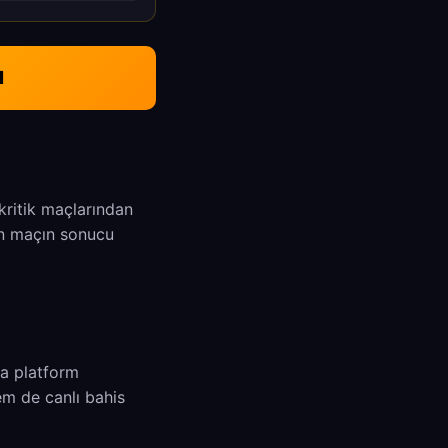
l
ritik maçlarından
an maçın sonucu
ca platform
em de canlı bahis