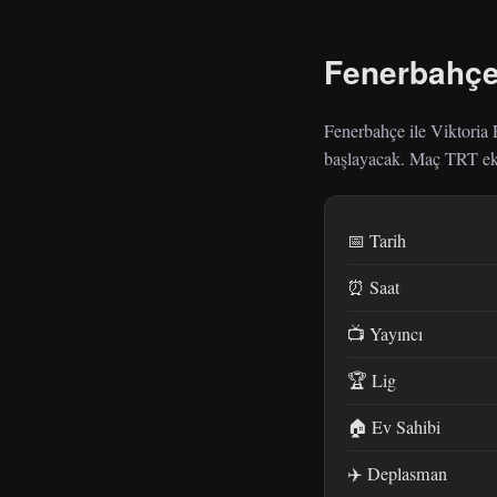
Fenerbahçe 
Fenerbahçe ile Viktoria
başlayacak. Maç TRT ekr
📅 Tarih
⏰ Saat
📺 Yayıncı
🏆 Lig
🏠 Ev Sahibi
✈️ Deplasman