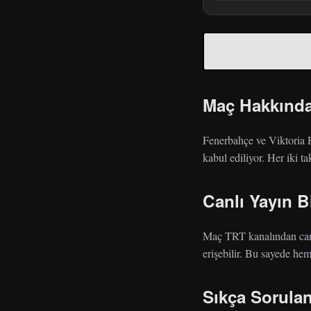
Maç Hakkınd
Fenerbahçe ve Viktoria P
kabul ediliyor. Her iki
Canlı Yayın Bi
Maç TRT kanalından canlı
erişebilir. Bu sayede hem
Sıkça Sorulan