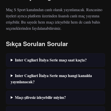
Maç S Sport kanalından canlı olarak yayınlanacak. Raxcasino
üyeleri ayrıca platform üzerinden lisanslı canlı maç yayınına
erişebilir. Bu sayede hem maçı izleyebilir hem de canlı bahis
seçeneklerinden faydalanabilirsiniz.
Sıkça Sorulan Sorular
Inter Cagliari İtalya Serie maçı saat kaçta?
Inter Cagliari İtalya Serie maçı hangi kanalda
yayınlanacak?
Maçı şifresiz izleyebilir miyim?