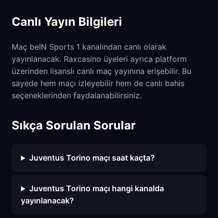
Canlı Yayın Bilgileri
Maç beIN Sports 1 kanalından canlı olarak
yayınlanacak. Raxcasino üyeleri ayrıca platform
üzerinden lisanslı canlı maç yayınına erişebilir. Bu
sayede hem maçı izleyebilir hem de canlı bahis
seçeneklerinden faydalanabilirsiniz.
Sıkça Sorulan Sorular
Juventus Torino maçı saat kaçta?
Juventus Torino maçı hangi kanalda
yayınlanacak?