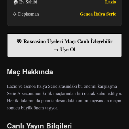
Lazio
🏠 Ev Sahibi
Genoa İtalya Serie
✈️ Deplasman
🎯 Raxcasino Üyeleri Maçı Canlı İzleyebilir
→ Üye Ol
Maç Hakkında
Lazio ve Genoa İtalya Serie arasındaki bu önemli karşılaşma
Serie A sezonunun kritik maçlarından biri olarak kabul ediliyor.
Her iki takımın da puan tablosundaki konumu açısından maçın
sonucu büyük önem taşıyor.
Canlı Yayın Bilgileri