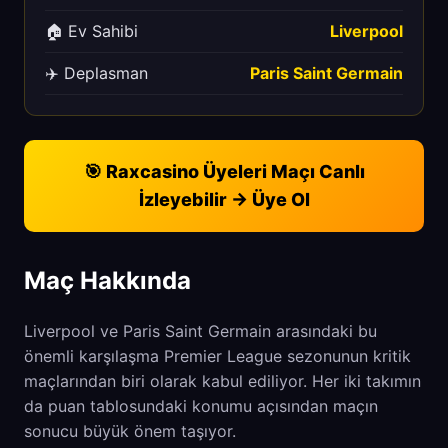
🏠 Ev Sahibi
Liverpool
✈️ Deplasman
Paris Saint Germain
🎯 Raxcasino Üyeleri Maçı Canlı
İzleyebilir → Üye Ol
Maç Hakkında
Liverpool ve Paris Saint Germain arasındaki bu
önemli karşılaşma Premier League sezonunun kritik
maçlarından biri olarak kabul ediliyor. Her iki takımın
da puan tablosundaki konumu açısından maçın
sonucu büyük önem taşıyor.