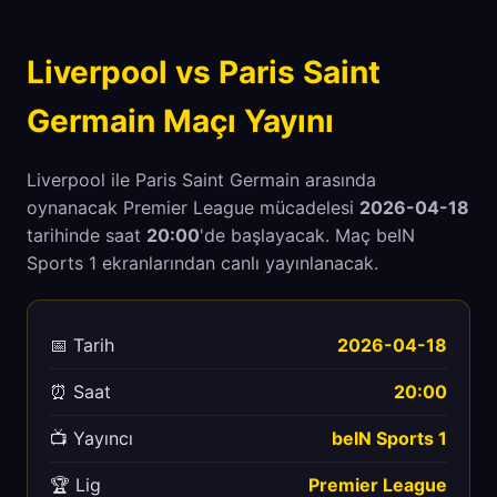
Liverpool vs Paris Saint
Germain Maçı Yayını
Liverpool ile Paris Saint Germain arasında
oynanacak Premier League mücadelesi
2026-04-18
tarihinde saat
20:00
'de başlayacak. Maç beIN
Sports 1 ekranlarından canlı yayınlanacak.
📅 Tarih
2026-04-18
⏰ Saat
20:00
📺 Yayıncı
beIN Sports 1
🏆 Lig
Premier League