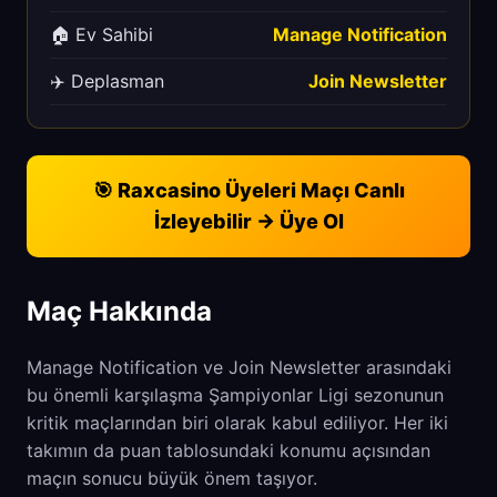
🏠 Ev Sahibi
Manage Notification
✈️ Deplasman
Join Newsletter
🎯 Raxcasino Üyeleri Maçı Canlı
İzleyebilir → Üye Ol
Maç Hakkında
Manage Notification ve Join Newsletter arasındaki
bu önemli karşılaşma Şampiyonlar Ligi sezonunun
kritik maçlarından biri olarak kabul ediliyor. Her iki
takımın da puan tablosundaki konumu açısından
maçın sonucu büyük önem taşıyor.