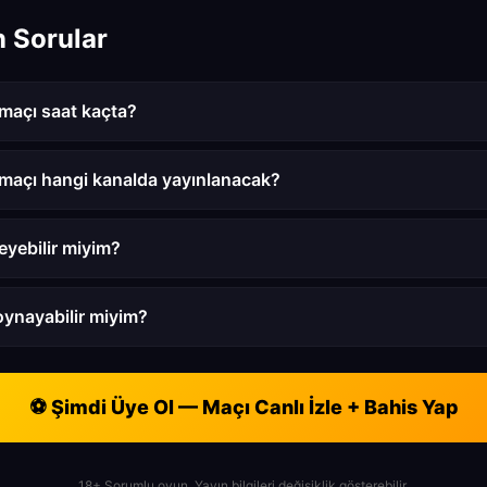
n Sorular
maçı saat kaçta?
maçı hangi kanalda yayınlanacak?
leyebilir miyim?
oynayabilir miyim?
⚽ Şimdi Üye Ol — Maçı Canlı İzle + Bahis Yap
18+ Sorumlu oyun. Yayın bilgileri değişiklik gösterebilir.