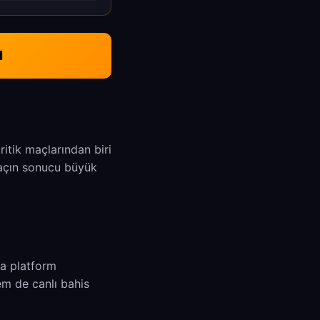
l
tik maçlarından biri
maçın sonucu büyük
ca platform
em de canlı bahis