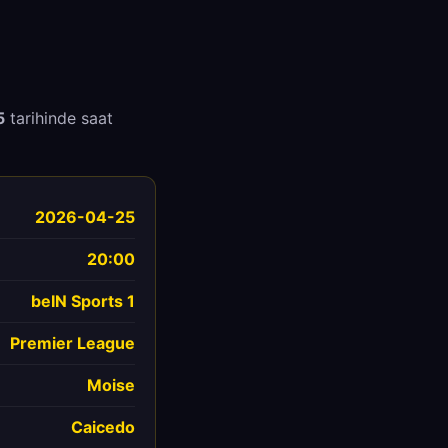
5
tarihinde saat
2026-04-25
20:00
beIN Sports 1
Premier League
Moise
Caicedo