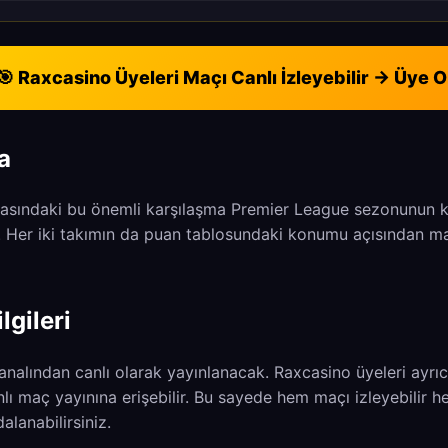
🎯 Raxcasino Üyeleri Maçı Canlı İzleyebilir → Üye O
a
asındaki bu önemli karşılaşma Premier League sezonunun kri
r. Her iki takımın da puan tablosundaki konumu açısından 
lgileri
nalından canlı olarak yayınlanacak. Raxcasino üyeleri ayrı
nlı maç yayınına erişebilir. Bu sayede hem maçı izleyebilir h
lanabilirsiniz.