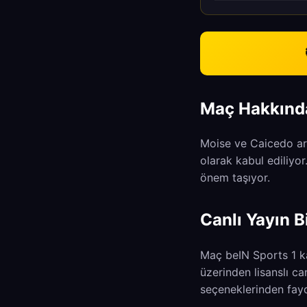
Maç Hakkınd
Moise ve Caicedo ar
olarak kabul ediliyo
önem taşıyor.
Canlı Yayın Bi
Maç beIN Sports 1 ka
üzerinden lisanslı ca
seçeneklerinden fayda