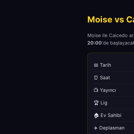
Moise vs C
Moise ile Caicedo a
20:00
'de başlayacak
📅 Tarih
⏰ Saat
📺 Yayıncı
🏆 Lig
🏠 Ev Sahibi
✈️ Deplasman