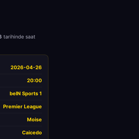
6
tarihinde saat
2026-04-26
20:00
beIN Sports 1
Premier League
Moise
Caicedo