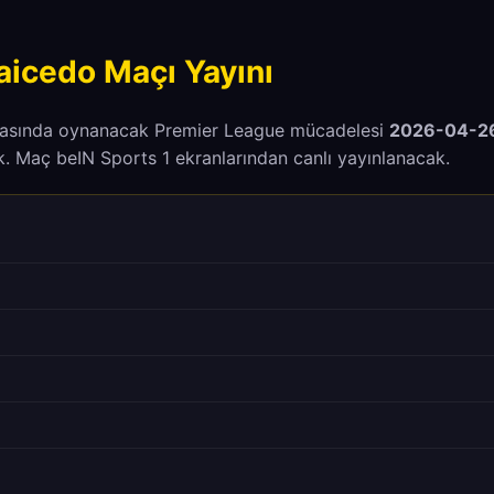
aicedo Maçı Yayını
rasında oynanacak Premier League mücadelesi
2026-04-2
. Maç beIN Sports 1 ekranlarından canlı yayınlanacak.