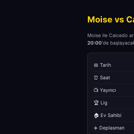
Moise vs C
Moise ile Caicedo a
20:00
'de başlayacak
📅 Tarih
⏰ Saat
📺 Yayıncı
🏆 Lig
🏠 Ev Sahibi
✈️ Deplasman