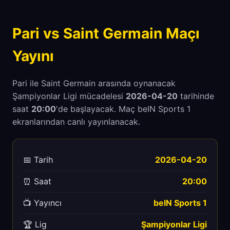
Pari vs Saint Germain Maçı
Yayını
Pari ile Saint Germain arasında oynanacak
Şampiyonlar Ligi mücadelesi
2026-04-20
tarihinde
saat
20:00
'de başlayacak. Maç beIN Sports 1
ekranlarından canlı yayınlanacak.
📅 Tarih
2026-04-20
⏰ Saat
20:00
📺 Yayıncı
beIN Sports 1
🏆 Lig
Şampiyonlar Ligi