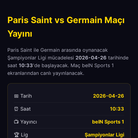
Paris Saint vs Germain Maçı
Yayını
Paris Saint ile Germain arasında oynanacak
Şampiyonlar Ligi mücadelesi
2026-04-26
tarihinde
saat
10:33
'de başlayacak. Maç beIN Sports 1
ekranlarından canlı yayınlanacak.
📅 Tarih
2026-04-26
⏰ Saat
10:33
📺 Yayıncı
beIN Sports 1
🏆 Lig
Şampiyonlar Ligi