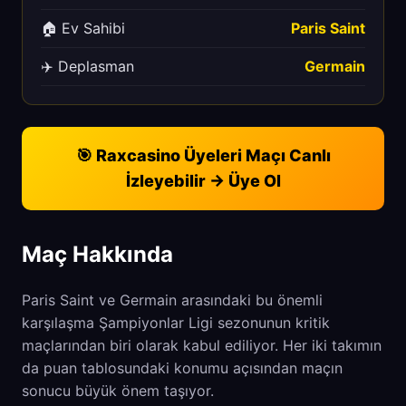
🏠 Ev Sahibi
Paris Saint
✈️ Deplasman
Germain
🎯 Raxcasino Üyeleri Maçı Canlı
İzleyebilir → Üye Ol
Maç Hakkında
Paris Saint ve Germain arasındaki bu önemli
karşılaşma Şampiyonlar Ligi sezonunun kritik
maçlarından biri olarak kabul ediliyor. Her iki takımın
da puan tablosundaki konumu açısından maçın
sonucu büyük önem taşıyor.