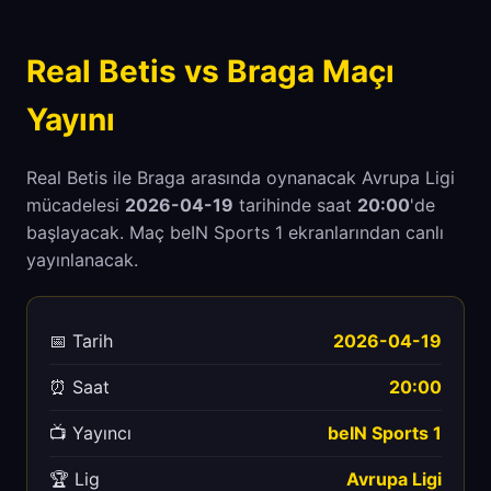
Real Betis vs Braga Maçı
Yayını
Real Betis ile Braga arasında oynanacak Avrupa Ligi
mücadelesi
2026-04-19
tarihinde saat
20:00
'de
başlayacak. Maç beIN Sports 1 ekranlarından canlı
yayınlanacak.
📅 Tarih
2026-04-19
⏰ Saat
20:00
📺 Yayıncı
beIN Sports 1
🏆 Lig
Avrupa Ligi