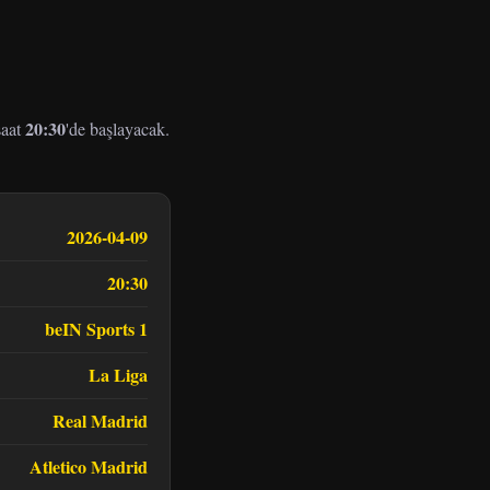
20:30
saat
'de başlayacak.
2026-04-09
20:30
beIN Sports 1
La Liga
Real Madrid
Atletico Madrid