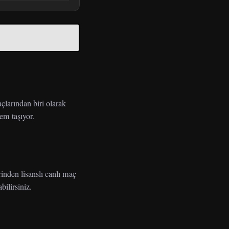
larından biri olarak
em taşıyor.
inden lisanslı canlı maç
ilirsiniz.