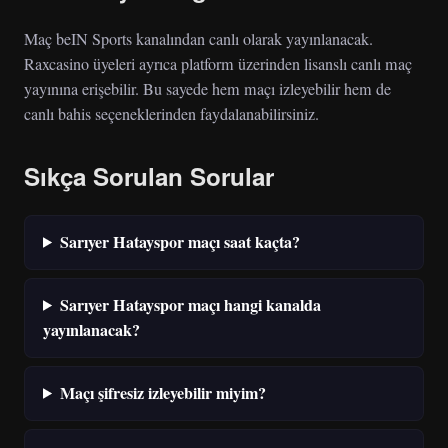
Maç beIN Sports kanalından canlı olarak yayınlanacak.
Raxcasino üyeleri ayrıca platform üzerinden lisanslı canlı maç
yayınına erişebilir. Bu sayede hem maçı izleyebilir hem de
canlı bahis seçeneklerinden faydalanabilirsiniz.
Sıkça Sorulan Sorular
Sarıyer Hatayspor maçı saat kaçta?
Sarıyer Hatayspor maçı hangi kanalda
yayınlanacak?
Maçı şifresiz izleyebilir miyim?