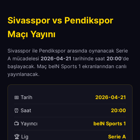
Sivasspor vs Pendikspor
Maçı Yayını
Sivasspor ile Pendikspor arasında oynanacak Serie
A mücadelesi
2026-04-21
tarihinde saat
20:00
'de
başlayacak. Maç beIN Sports 1 ekranlarından canlı
yayınlanacak.
📅 Tarih
2026-04-21
⏰ Saat
20:00
📺 Yayıncı
beIN Sports 1
🏆 Lig
Serie A