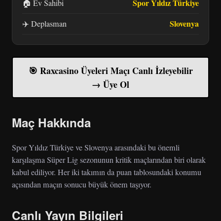
Spor Yıldız Türkiye
🏠 Ev Sahibi
Slovenya
✈️ Deplasman
🎯 Raxcasino Üyeleri Maçı Canlı İzleyebilir
→ Üye Ol
Maç Hakkında
Spor Yıldız Türkiye ve Slovenya arasındaki bu önemli
karşılaşma Süper Lig sezonunun kritik maçlarından biri olarak
kabul ediliyor. Her iki takımın da puan tablosundaki konumu
açısından maçın sonucu büyük önem taşıyor.
Canlı Yayın Bilgileri