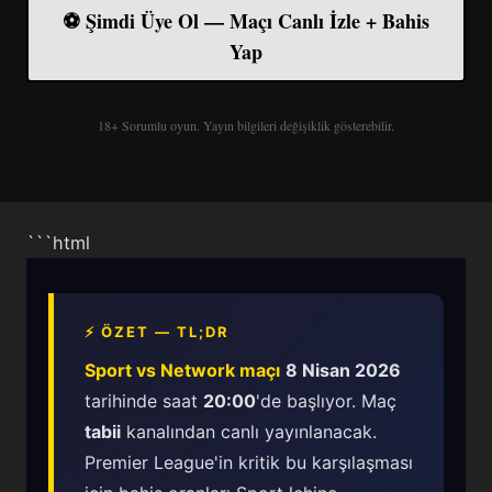
⚽ Şimdi Üye Ol — Maçı Canlı İzle + Bahis
Yap
18+ Sorumlu oyun. Yayın bilgileri değişiklik gösterebilir.
```html
⚡ ÖZET — TL;DR
Sport vs Network maçı
8 Nisan 2026
tarihinde saat
20:00
'de başlıyor. Maç
tabii
kanalından canlı yayınlanacak.
Premier League'in kritik bu karşılaşması