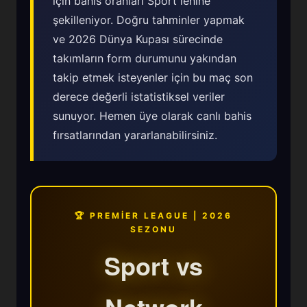
için bahis oranları Sport lehine
şekilleniyor. Doğru tahminler yapmak
ve 2026 Dünya Kupası sürecinde
takımların form durumunu yakından
takip etmek isteyenler için bu maç son
derece değerli istatistiksel veriler
sunuyor. Hemen üye olarak canlı bahis
fırsatlarından yararlanabilirsiniz.
🏆 PREMIER LEAGUE | 2026
SEZONU
Sport vs
Network