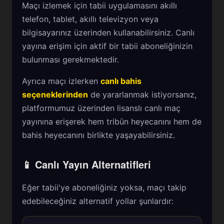
Maçı izlemek için tabii uygulamasını akıllı
telefon, tablet, akıllı televizyon veya
bilgisayarınız üzerinden kullanabilirsiniz. Canlı
yayına erişim için aktif bir tabii aboneliğinizin
bulunması gerekmektedir.
Ayrıca maçı izlerken
canlı bahis
seçeneklerinden
de yararlanmak istiyorsanız,
platformumuz üzerinden lisanslı canlı maç
yayınına erişerek hem tribün heyecanını hem de
bahis heyecanını birlikte yaşayabilirsiniz.
📱 Canlı Yayın Alternatifleri
Eğer tabii'ye aboneliğiniz yoksa, maçı takip
edebileceğiniz alternatif yollar şunlardır: