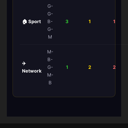
G-
G-
🏠 Sport
B-
3
1
1
G-
M
M-
B-
✈️
G-
1
2
2
Network
M-
B