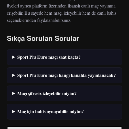
üyeleri ayrıca platform üzerinden lisanslı canlı maç yayınına
erişebilir. Bu sayede hem maçı izleyebilir hem de canlı bahis
seçeneklerinden faydalanabilirsiniz.
Sıkça Sorulan Sorular
Sport Plu Euro maçı saat kaçta?
Sport Plu Euro maçı hangi kanalda yayınlanacak?
Maçı şifresiz izleyebilir miyim?
Maç için bahis oynayabilir miyim?