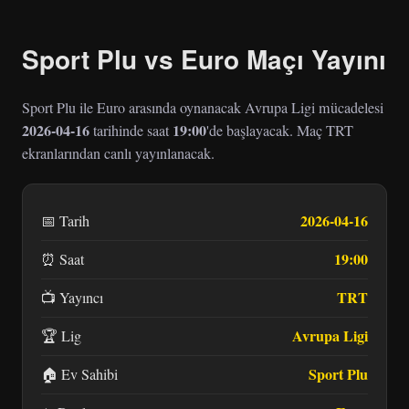
Sport Plu vs Euro Maçı Yayını
Sport Plu ile Euro arasında oynanacak Avrupa Ligi mücadelesi
2026-04-16
19:00
tarihinde saat
'de başlayacak. Maç TRT
ekranlarından canlı yayınlanacak.
2026-04-16
📅 Tarih
19:00
⏰ Saat
TRT
📺 Yayıncı
Avrupa Ligi
🏆 Lig
Sport Plu
🏠 Ev Sahibi