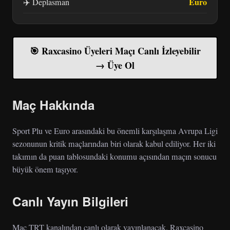
Euro
✈️ Deplasman
🎯 Raxcasino Üyeleri Maçı Canlı İzleyebilir
→ Üye Ol
Maç Hakkında
Sport Plu ve Euro arasındaki bu önemli karşılaşma Avrupa Ligi
sezonunun kritik maçlarından biri olarak kabul ediliyor. Her iki
takımın da puan tablosundaki konumu açısından maçın sonucu
büyük önem taşıyor.
Canlı Yayın Bilgileri
Maç TRT kanalından canlı olarak yayınlanacak. Raxcasino