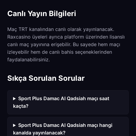
Canlı Yayın Bilgileri
Maç TRT kanalından canlı olarak yayınlanacak.
Raxcasino üyeleri ayrıca platform üzerinden lisanslı
canlı maç yayınına erişebilir. Bu sayede hem maçı
izleyebilir hem de canlı bahis seçeneklerinden
faydalanabilirsiniz.
Sıkça Sorulan Sorular
Sport Plus Damac Al Qadsiah maçı saat
kaçta?
Sport Plus Damac Al Qadsiah maçı hangi
kanalda yayınlanacak?