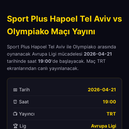
Sport Plus Hapoel Tel Aviv vs
Olympiako Maçı Yayını
Sport Plus Hapoel Tel Aviv ile Olympiako arasında
oynanacak Avrupa Ligi mücadelesi
2026-04-21
tarihinde saat
19:00
'de başlayacak. Maç TRT
ekranlarından canlı yayınlanacak.
📅 Tarih
2026-04-21
⏰ Saat
19:00
📺 Yayıncı
TRT
🏆 Lig
Avrupa Ligi