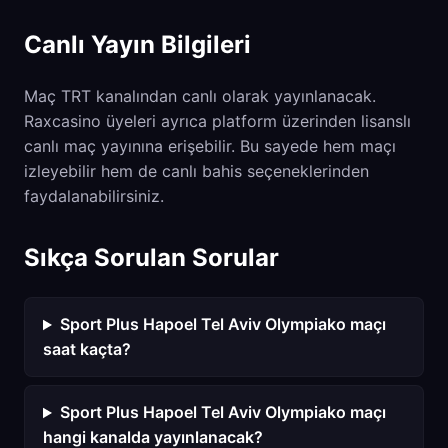
Canlı Yayın Bilgileri
Maç TRT kanalından canlı olarak yayınlanacak.
Raxcasino üyeleri ayrıca platform üzerinden lisanslı
canlı maç yayınına erişebilir. Bu sayede hem maçı
izleyebilir hem de canlı bahis seçeneklerinden
faydalanabilirsiniz.
Sıkça Sorulan Sorular
Sport Plus Hapoel Tel Aviv Olympiako maçı
saat kaçta?
Sport Plus Hapoel Tel Aviv Olympiako maçı
hangi kanalda yayınlanacak?