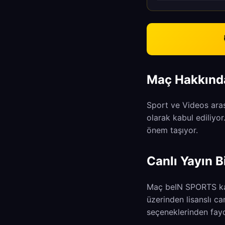
Maç Hakkınd
Sport ve Videos aras
olarak kabul ediliyo
önem taşıyor.
Canlı Yayın Bi
Maç beIN SPORTS kan
üzerinden lisanslı ca
seçeneklerinden fayda