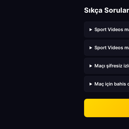
Sıkça Sorula
Sport Videos ma
Sport Videos m
Maçı şifresiz iz
Maç için bahis 