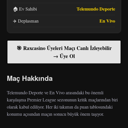
Telemundo Deporte
🏠 Ev Sahibi
En Vivo
✈️ Deplasman
🎯 Raxcasino Üyeleri Maçı Canlı İzleyebilir
→ Üye Ol
Maç Hakkında
Telemundo Deporte ve En Vivo arasındaki bu önemli
karşılaşma Premier League sezonunun kritik maçlarından biri
olarak kabul ediliyor. Her iki takımın da puan tablosundaki
konumu açısından maçın sonucu büyük önem taşıyor.