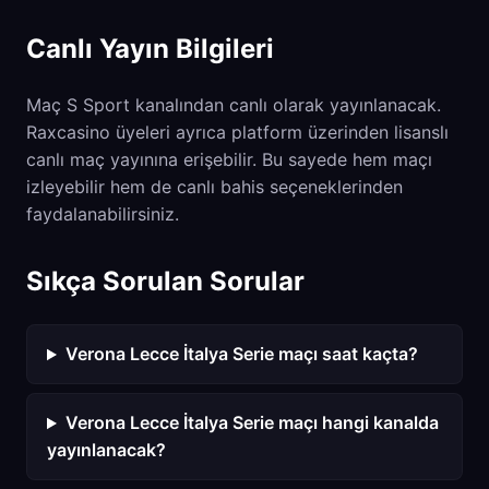
Canlı Yayın Bilgileri
Maç S Sport kanalından canlı olarak yayınlanacak.
Raxcasino üyeleri ayrıca platform üzerinden lisanslı
canlı maç yayınına erişebilir. Bu sayede hem maçı
izleyebilir hem de canlı bahis seçeneklerinden
faydalanabilirsiniz.
Sıkça Sorulan Sorular
Verona Lecce İtalya Serie maçı saat kaçta?
Verona Lecce İtalya Serie maçı hangi kanalda
yayınlanacak?