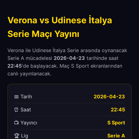
Verona vs Udinese İtalya
Serie Maçı Yayını
Verona ile Udinese İtalya Serie arasında oynanacak
Serie A mücadelesi
2026-04-23
tarihinde saat
22:45
'de başlayacak. Maç S Sport ekranlarından
canlı yayınlanacak.
📅 Tarih
2026-04-23
⏰ Saat
22:45
📺 Yayıncı
S Sport
🏆 Lig
Serie A