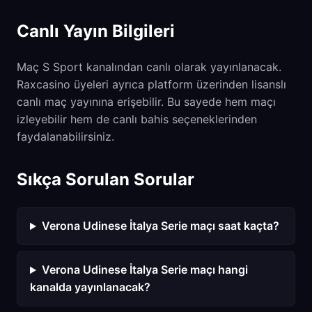
Canlı Yayın Bilgileri
Maç S Sport kanalından canlı olarak yayınlanacak.
Raxcasino üyeleri ayrıca platform üzerinden lisanslı
canlı maç yayınına erişebilir. Bu sayede hem maçı
izleyebilir hem de canlı bahis seçeneklerinden
faydalanabilirsiniz.
Sıkça Sorulan Sorular
Verona Udinese İtalya Serie maçı saat kaçta?
Verona Udinese İtalya Serie maçı hangi
kanalda yayınlanacak?