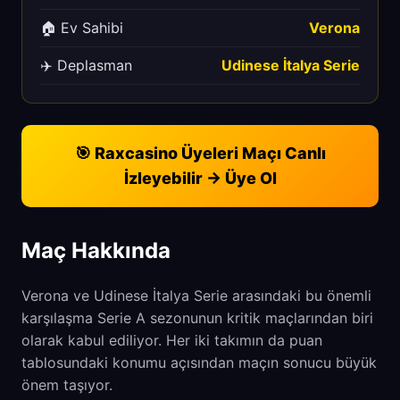
🏠 Ev Sahibi
Verona
✈️ Deplasman
Udinese İtalya Serie
🎯 Raxcasino Üyeleri Maçı Canlı
İzleyebilir → Üye Ol
Maç Hakkında
Verona ve Udinese İtalya Serie arasındaki bu önemli
karşılaşma Serie A sezonunun kritik maçlarından biri
olarak kabul ediliyor. Her iki takımın da puan
tablosundaki konumu açısından maçın sonucu büyük
önem taşıyor.