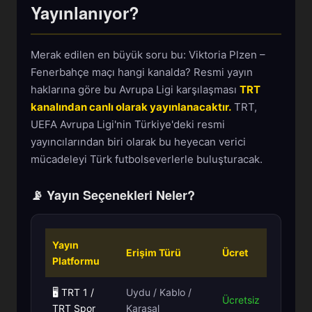
Yayınlanıyor?
Merak edilen en büyük soru bu: Viktoria Plzen –
Fenerbahçe maçı hangi kanalda? Resmi yayın
haklarına göre bu Avrupa Ligi karşılaşması
TRT
kanalından canlı olarak yayınlanacaktır.
TRT,
UEFA Avrupa Ligi'nin Türkiye'deki resmi
yayıncılarından biri olarak bu heyecan verici
mücadeleyi Türk futbolseverlerle buluşturacak.
📡 Yayın Seçenekleri Neler?
Yayın
Erişim Türü
Ücret
Platformu
🖥️ TRT 1 /
Uydu / Kablo /
Ücretsiz
TRT Spor
Karasal