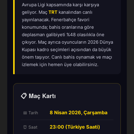
Avrupa Ligi kapsamında karşı karşıya
geliyor. Maç
TRT
kanalından canlı
yayınlanacak. Fenerbahçe favori
konumunda; bahis oranlarına göre
deplasman galibiyeti %48 olasılıkla öne
çıkıyor. Maç ayrıca oyuncuların 2026 Dünya
Kupası kadro seçimleri açısından da büyük
önem taşıyor. Canlı bahis oynamak ve maçı
izlemek için hemen üye olabilirsiniz.
📋 Maç Kartı
8 Nisan 2026, Çarşamba
📅 Tarih
23:00 (Türkiye Saati)
⏰ Saat