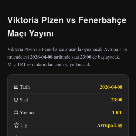
Viktoria Plzen vs Fenerbahçe
Maçı Yayını
Viktoria Plzen ile Fenerbahçe arasında oynanacak Avrupa Ligi
2026-04-08
23:00
mücadelesi
tarihinde saat
'de başlayacak.
Maç TRT ekranlarından canlı yayınlanacak.
2026-04-08
📅 Tarih
23:00
⏰ Saat
TRT
📺 Yayıncı
Avrupa Ligi
🏆 Lig