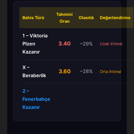
Tahmini
Bahis Türü
Olasılık
Değerlendirme
Oran
1 – Viktoria
3.40
Plzen
~29%
Uzak ihtimal
Kazanır
X –
3.60
~28%
Orta ihtimal
Beraberlik
2 –
Fenerbahçe
Kazanır