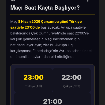
Maçı Saat Kaçta Başlıyor?
Maç
8 Nisan 2026 Çarşamba günü Türkiye
saatiyle 23:00'de
başlayacak. Avrupa saatiyle
bakıldığında Çek Cumhuriyeti'nde saat 22:00'ye
karşılık gelmektedir. Maçı kaçırmamak için
hatırlatıcı ayarlayın; zira bu Avrupa Ligi
karşılaşması, Fenerbahçe'nin Avrupa sahnesindeki
en önemli sınavlarından biri niteliğinde.
23:00
22:00
Türkiye (TSİ)
Çekya (CET)
21:00