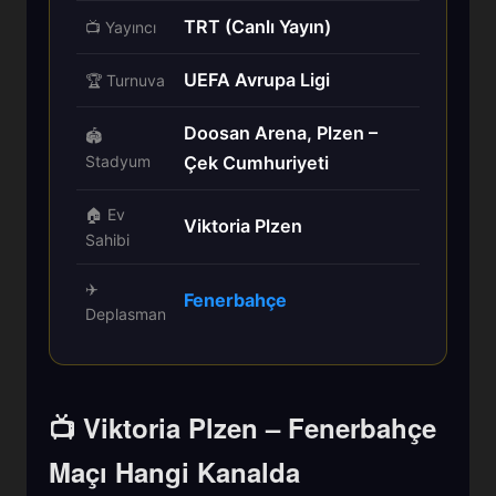
TRT (Canlı Yayın)
📺 Yayıncı
UEFA Avrupa Ligi
🏆 Turnuva
Doosan Arena, Plzen –
🏟️
Stadyum
Çek Cumhuriyeti
🏠 Ev
Viktoria Plzen
Sahibi
✈️
Fenerbahçe
Deplasman
📺 Viktoria Plzen – Fenerbahçe
Maçı Hangi Kanalda