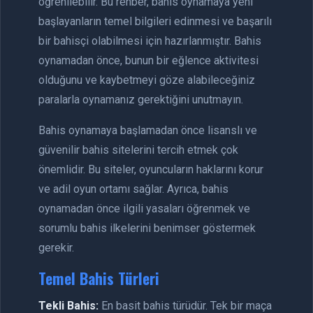
öğrenilebilir. Bu rehber, bahis oynamaya yeni
başlayanların temel bilgileri edinmesi ve başarılı
bir bahisçi olabilmesi için hazırlanmıştır. Bahis
oynamadan önce, bunun bir eğlence aktivitesi
olduğunu ve kaybetmeyi göze alabileceğiniz
paralarla oynamanız gerektiğini unutmayın.
Bahis oynamaya başlamadan önce lisanslı ve
güvenilir bahis sitelerini tercih etmek çok
önemlidir. Bu siteler, oyuncuların haklarını korur
ve adil oyun ortamı sağlar. Ayrıca, bahis
oynamadan önce ilgili yasaları öğrenmek ve
sorumlu bahis ilkelerini benimser göstermek
gerekir.
Temel Bahis Türleri
Tekli Bahis:
En basit bahis türüdür. Tek bir maça