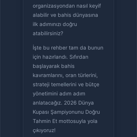
organizasyondan nasıl keyif
alabilir ve bahis dünyasına
ilk adımınızı doğru
atabilirsiniz?
İşte bu rehber tam da bunun
için hazırlandı. Sıfırdan
başlayarak bahis
kavramlarını, oran türlerini,
strateji temellerini ve bütçe
yönetimini adım adım
anlatacağız. 2026 Dünya
Kupası Şampiyonunu Doğru
Tahmin Et mottosuyla yola
çıkıyoruz!