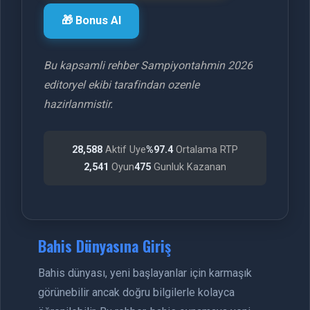
🎁 Bonus Al
Bu kapsamli rehber Sampiyontahmin 2026
editoryel ekibi tarafindan ozenle
hazirlanmistir.
28,588
Aktif Uye
%97.4
Ortalama RTP
2,541
Oyun
475
Gunluk Kazanan
Bahis Dünyasına Giriş
Bahis dünyası, yeni başlayanlar için karmaşık
görünebilir ancak doğru bilgilerle kolayca