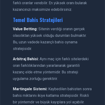
farklı oranlar verebilir. En yüksek oranı bularak
kazancınızı maksimize edebilirsiniz.
Temel Bahis Stratejileri
Value Betting:
Sitenin verdiği oranın gerçek
olasılıktan yüksek olduğu durumları bulmaktır.
Bu, uzun vadede kazançlı bahis oynama
stratejisidir.
Arbitraj Bahisi:
Aynı maç için farklı sitelerdeki
oran farklılıklarından yararlanarak garantili
kazanç elde etme yöntemidir. Bu strateji
uygulama zorluğu gerektirir.
Martingale Sistemi:
Kaybedilen bahisten sonra
bahis miktarını ikiye katlama stratejisidir. Riskli
bir yöntemdir ve büyük kayıplara yol açabilir.