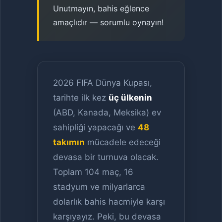
Unutmayın, bahis eğlence
amaçlıdır — sorumlu oynayın!
2026 FIFA Dünya Kupası,
tarihte ilk kez
üç ülkenin
(ABD, Kanada, Meksika) ev
sahipliği yapacağı ve
48
takımın
mücadele edeceği
devasa bir turnuva olacak.
Toplam 104 maç, 16
stadyum ve milyarlarca
dolarlık bahis hacmiyle karşı
karşıyayız. Peki, bu devasa