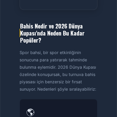
Bahis Nedir ve 2026 Dünya
Kupası'nda Neden Bu Kadar
Popüler?
Spor bahsi, bir spor etkinliğinin
sonucuna para yatırarak tahminde
bulunma eylemidir. 2026 Dünya Kupası
özelinde konuşursak, bu turnuva bahis
piyasası için benzersiz bir fırsat
sunuyor. Nedenleri şöyle sıralayabiliriz:
🌎