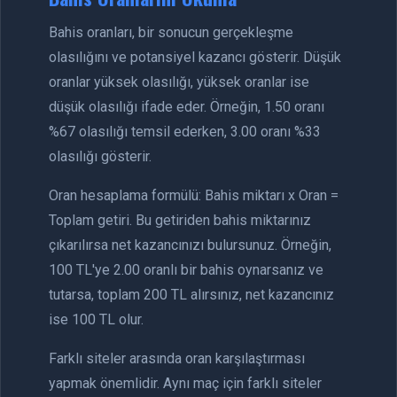
Bahis oranları, bir sonucun gerçekleşme
olasılığını ve potansiyel kazancı gösterir. Düşük
oranlar yüksek olasılığı, yüksek oranlar ise
düşük olasılığı ifade eder. Örneğin, 1.50 oranı
%67 olasılığı temsil ederken, 3.00 oranı %33
olasılığı gösterir.
Oran hesaplama formülü: Bahis miktarı x Oran =
Toplam getiri. Bu getiriden bahis miktarınız
çıkarılırsa net kazancınızı bulursunuz. Örneğin,
100 TL'ye 2.00 oranlı bir bahis oynarsanız ve
tutarsa, toplam 200 TL alırsınız, net kazancınız
ise 100 TL olur.
Farklı siteler arasında oran karşılaştırması
yapmak önemlidir. Aynı maç için farklı siteler