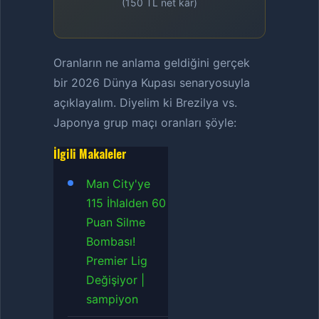
(150 TL net kâr)
Oranların ne anlama geldiğini gerçek
bir 2026 Dünya Kupası senaryosuyla
açıklayalım. Diyelim ki Brezilya vs.
Japonya grup maçı oranları şöyle:
İlgili Makaleler
Man City'ye
115 İhlalden 60
Puan Silme
Bombası!
Premier Lig
Değişiyor |
sampiyon