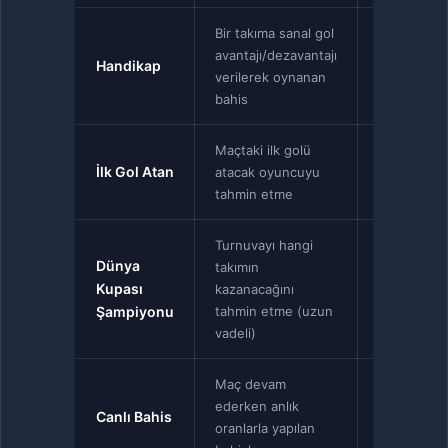
Bir takıma sanal gol
avantajı/dezavantajı
Handikap
Orta
verilerek oynanan
bahis
Maçtaki ilk golü
İlk Gol Atan
atacak oyuncuyu
Zor
tahmin etme
Turnuvayı hangi
Dünya
takımın
Kupası
kazanacağını
Orta
Şampiyonu
tahmin etme (uzun
vadeli)
Maç devam
ederken anlık
Canlı Bahis
Zor
oranlarla yapılan