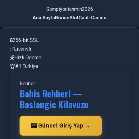
Sampiyontahmin2026
Ana Sayfa
Bonus
Slot
Canli Casino
🔒
256-bit SSL
✅
Lisansli
💰
Hizli Odeme
🏆
#1 Turkiye
Rehber
Bahis Rehberi —
Baslangic Kilavuzu
🎰 Güncel Giriş Yap →