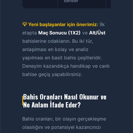
bahisler
💡 Yeni başlayanlar için önerimiz:
İlk
etapta
Maç Sonucu (1X2)
ve
Alt/Üst
bahislerine odaklanın. Bu iki tür,
anlaşılması en kolay ve analiz
yapılması en basit bahis çeşitleridir.
Deneyim kazandıkça handikap ve canlı
bahise geçiş yapabilirsiniz.
Bahis Oranları Nasıl Okunur ve
Ne Anlam İfade Eder?
Bahis oranları, bir olayın gerçekleşme
olasılığını ve potansiyel kazancınızı