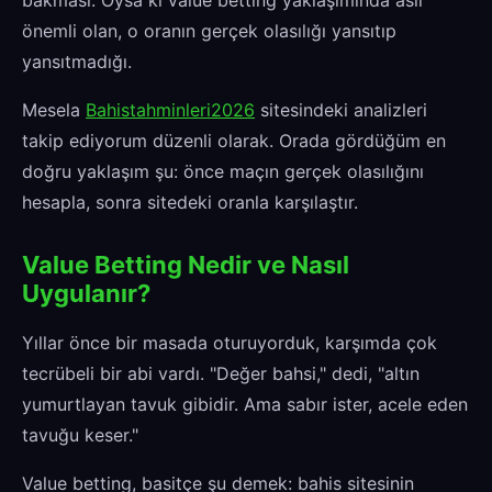
bakması. Oysa ki value betting yaklaşımında asıl
önemli olan, o oranın gerçek olasılığı yansıtıp
yansıtmadığı.
Mesela
Bahistahminleri2026
sitesindeki analizleri
takip ediyorum düzenli olarak. Orada gördüğüm en
doğru yaklaşım şu: önce maçın gerçek olasılığını
hesapla, sonra sitedeki oranla karşılaştır.
Value Betting Nedir ve Nasıl
Uygulanır?
Yıllar önce bir masada oturuyorduk, karşımda çok
tecrübeli bir abi vardı. "Değer bahsi," dedi, "altın
yumurtlayan tavuk gibidir. Ama sabır ister, acele eden
tavuğu keser."
Value betting, basitçe şu demek: bahis sitesinin