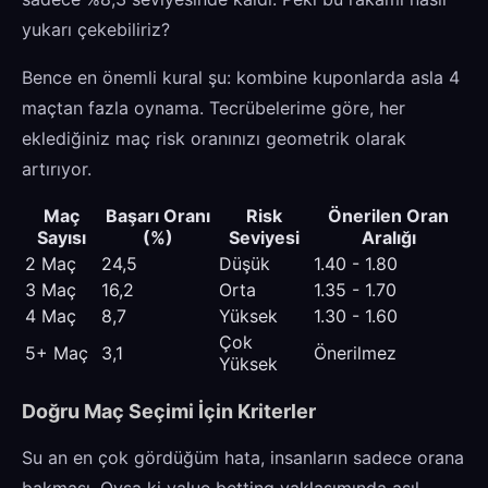
yukarı çekebiliriz?
Bence en önemli kural şu: kombine kuponlarda asla 4
maçtan fazla oynama. Tecrübelerime göre, her
eklediğiniz maç risk oranınızı geometrik olarak
artırıyor.
Maç
Başarı Oranı
Risk
Önerilen Oran
Sayısı
(%)
Seviyesi
Aralığı
2 Maç
24,5
Düşük
1.40 - 1.80
3 Maç
16,2
Orta
1.35 - 1.70
4 Maç
8,7
Yüksek
1.30 - 1.60
Çok
5+ Maç
3,1
Önerilmez
Yüksek
Doğru Maç Seçimi İçin Kriterler
Su an en çok gördüğüm hata, insanların sadece orana