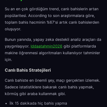
Su an en çok gördüğüm trend, canlı bahislerin artan
popülaritesi. According to son araştırmalara göre,
toplam bahis hacminin %67'si artık canlı bahislerden
oluşuyor.
Bunun yanında, yapay zeka destekli analiz araçları da
yaygınlaşıyor.
Iddaatahmin2026
gibi platformlarda
makine öğrenmesi algoritmaları kullanılıyor tahminler
için.
Canlı Bahis Stratejileri
Canlı bahiste en önemli şey, maçı gerçekten izlemek.
Sadece istatistiklere bakarak canlı bahis yapmak,
körmüş gibi araba kullanmak gibi.
İlk 15 dakikada hiç bahis yapma