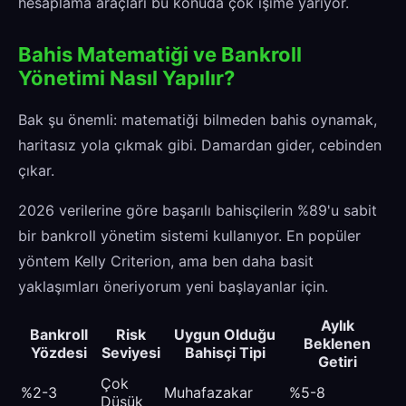
hesaplama araçları bu konuda çok işime yarıyor.
Bahis Matematiği ve Bankroll
Yönetimi Nasıl Yapılır?
Bak şu önemli: matematiği bilmeden bahis oynamak,
haritasız yola çıkmak gibi. Damardan gider, cebinden
çıkar.
2026 verilerine göre başarılı bahisçilerin %89'u sabit
bir bankroll yönetim sistemi kullanıyor. En popüler
yöntem Kelly Criterion, ama ben daha basit
yaklaşımları öneriyorum yeni başlayanlar için.
Aylık
Bankroll
Risk
Uygun Olduğu
Beklenen
Yözdesi
Seviyesi
Bahisçi Tipi
Getiri
Çok
%2-3
Muhafazakar
%5-8
Düşük