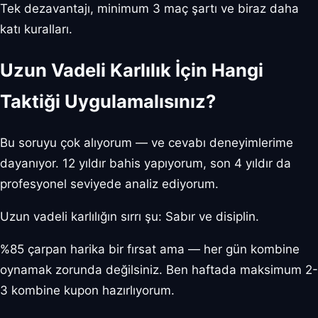
Tek dezavantajı, minimum 3 maç şartı ve biraz daha
katı kuralları.
Uzun Vadeli Karlılık İçin Hangi
Taktiği Uygulamalısınız?
Bu soruyu çok alıyorum — ve cevabı deneyimlerime
dayanıyor. 12 yıldır bahis yapıyorum, son 4 yıldır da
profesyonel seviyede analiz ediyorum.
Uzun vadeli karlılığın sırrı şu: Sabır ve disiplin.
%85 çarpan harika bir fırsat ama — her gün kombine
oynamak zorunda değilsiniz. Ben haftada maksimum 2-
3 kombine kupon hazırlıyorum.