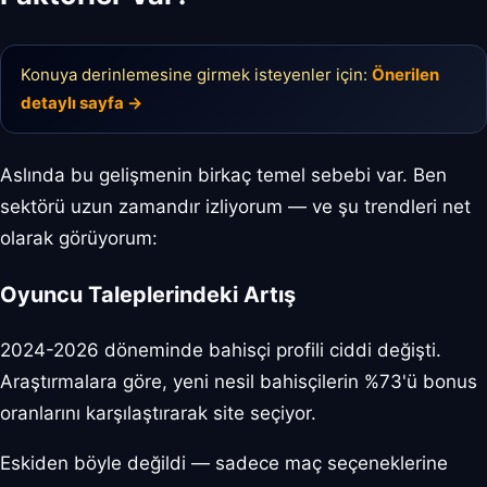
Konuya derinlemesine girmek isteyenler için:
Önerilen
detaylı sayfa →
Aslında bu gelişmenin birkaç temel sebebi var. Ben
sektörü uzun zamandır izliyorum — ve şu trendleri net
olarak görüyorum:
Oyuncu Taleplerindeki Artış
2024-2026 döneminde bahisçi profili ciddi değişti.
Araştırmalara göre, yeni nesil bahisçilerin %73'ü bonus
oranlarını karşılaştırarak site seçiyor.
Eskiden böyle değildi — sadece maç seçeneklerine