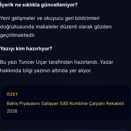
İçerik ne sıklıkla güncelleniyor?
Yeni gelişmeler ve okuyucu geri bildirimleri
doğrultusunda makaleler düzenli olarak gözden
geçirilmektedir.
Yazıyı kim hazırlıyor?
Bu yazı Tuncer Uçar tarafından hazırlandı. Yazar
hakkında bilgi yazının altında yer alıyor.
ÖZET
Bahis Piyasasını Sallayan %85 Kombine Çarpanı Rekabeti
2026