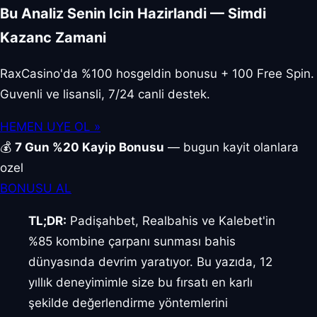
Bu Analiz Senin Icin Hazirlandi — Simdi
Kazanc Zamani
RaxCasino'da %100 hosgeldin bonusu + 100 Free Spin.
Guvenli ve lisansli, 7/24 canli destek.
HEMEN UYE OL »
💰
7 Gun %20 Kayip Bonusu
— bugun kayit olanlara
ozel
BONUSU AL
TL;DR:
Padişahbet, Realbahis ve Kalebet'in
%85 kombine çarpanı sunması bahis
dünyasında devrim yaratıyor. Bu yazıda, 12
yıllık deneyimimle size bu fırsatı en karlı
şekilde değerlendirme yöntemlerini