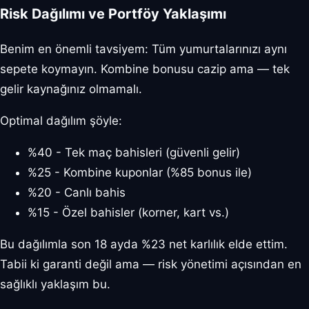
Risk Dağılımı ve Portföy Yaklaşımı
Benim en önemli tavsiyem: Tüm yumurtalarınızı aynı
sepete koymayın. Kombine bonusu cazip ama — tek
gelir kaynağınız olmamalı.
Optimal dağılım şöyle:
%40 - Tek maç bahisleri (güvenli gelir)
%25 - Kombine kuponlar (%85 bonus ile)
%20 - Canlı bahis
%15 - Özel bahisler (korner, kart vs.)
Bu dağılımla son 18 ayda %23 net karlılık elde ettim.
Tabii ki garanti değil ama — risk yönetimi açısından en
sağlıklı yaklaşım bu.