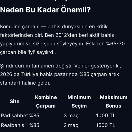
Neden Bu Kadar Önemli?
Kombine çarpanı — bahis dünyasının en kritik
faktörlerinden biri. Ben 2012'den beri aktif bahis
yapıyorum ve size şunu söyleyeyim: Eskiden %65-70
çarpan bile 'iyi' sayılırdı.
Şimdi durum tamamen değişti. Veriler gösteriyor ki,
2026'da Türkiye bahis pazarında %85 çarpan artık
standart haline geldi.
Kombine
Minimum
Maksimum
Site
Çarpanı
Seçim
Bonus
Padişahbet
%85
3 maç
1000 TL
Realbahis
%85
2 maç
1500 TL