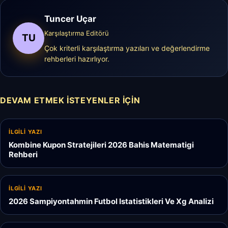
Tuncer Uçar
Karşılaştırma Editörü
TU
Çok kriterli karşılaştırma yazıları ve değerlendirme
rehberleri hazırlıyor.
DEVAM ETMEK ISTEYENLER IÇIN
İLGILI YAZI
Kombine Kupon Stratejileri 2026 Bahis Matematigi
Rehberi
İLGILI YAZI
2026 Sampiyontahmin Futbol Istatistikleri Ve Xg Analizi