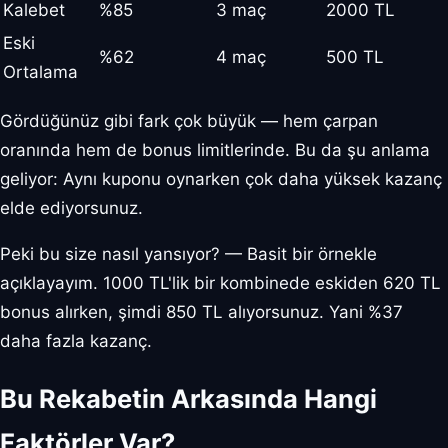
Kalebet
%85
3 maç
2000 TL
Eski
%62
4 maç
500 TL
Ortalama
Gördüğünüz gibi fark çok büyük — hem çarpan
oranında hem de bonus limitlerinde. Bu da şu anlama
geliyor: Aynı kuponu oynarken çok daha yüksek kazanç
elde ediyorsunuz.
Peki bu size nasıl yansıyor? — Basit bir örnekle
açıklayayım. 1000 TL'lik bir kombinede eskiden 620 TL
bonus alırken, şimdi 850 TL alıyorsunuz. Yani %37
daha fazla kazanç.
Bu Rekabetin Arkasında Hangi
Faktörler Var?