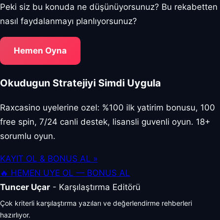
Peki siz bu konuda ne düşünüyorsunuz? Bu rekabetten
nasıl faydalanmayı planlıyorsunuz?
Hemen Oyna
Okudugun Stratejiyi Simdi Uygula
Raxcasino uyelerine ozel: %100 ilk yatirim bonusu, 100
free spin, 7/24 canli destek, lisansli guvenli oyun. 18+
sorumlu oyun.
KAYIT OL & BONUS AL »
🔥 HEMEN UYE OL — BONUS AL
Tuncer Uçar
- Karşılaştırma Editörü
Çok kriterli karşılaştırma yazıları ve değerlendirme rehberleri
hazırlıyor.