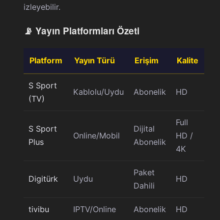
izleyebilir.
📡 Yayın Platformları Özeti
Platform
Yayın Türü
Erişim
Kalite
S Sport
Kablolu/Uydu
Abonelik
HD
(TV)
Full
S Sport
Dijital
Online/Mobil
HD /
Plus
Abonelik
4K
Paket
Digitürk
Uydu
HD
Dahili
tivibu
IPTV/Online
Abonelik
HD