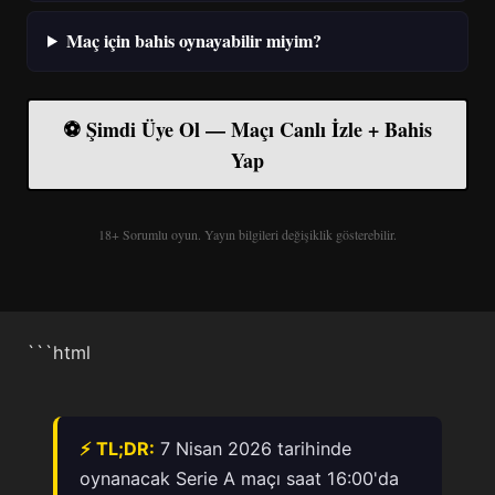
Maç için bahis oynayabilir miyim?
⚽ Şimdi Üye Ol — Maçı Canlı İzle + Bahis
Yap
18+ Sorumlu oyun. Yayın bilgileri değişiklik gösterebilir.
```html
⚡ TL;DR:
7 Nisan 2026 tarihinde
oynanacak Serie A maçı saat 16:00'da