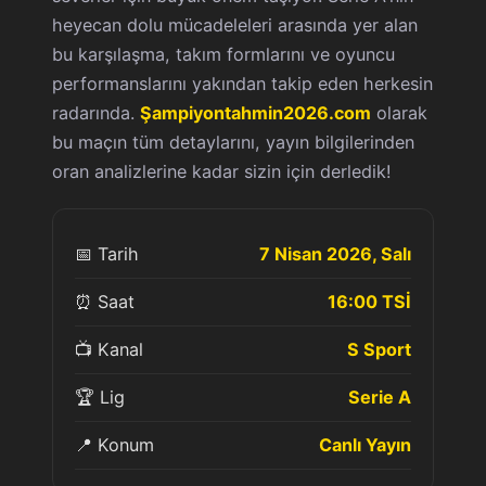
heyecan dolu mücadeleleri arasında yer alan
bu karşılaşma, takım formlarını ve oyuncu
performanslarını yakından takip eden herkesin
radarında.
Şampiyontahmin2026.com
olarak
bu maçın tüm detaylarını, yayın bilgilerinden
oran analizlerine kadar sizin için derledik!
📅 Tarih
7 Nisan 2026, Salı
⏰ Saat
16:00 TSİ
📺 Kanal
S Sport
🏆 Lig
Serie A
📍 Konum
Canlı Yayın