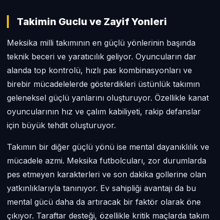
Takimin Guclu ve Zayif Yonleri
Meksika milli takımının en güçlü yönlerinin başında
teknik beceri ve yaratıcılık geliyor. Oyuncuların dar
alanda top kontrolü, hızlı pas kombinasyonları ve
birebir mücadelelerde gösterdikleri üstünlük takımın
geleneksel güçlü yanlarını oluşturuyor. Özellikle kanat
oyuncularının hız ve çalım kabiliyeti, rakip defanslar
için büyük tehdit oluşturuyor.
Takımın bir diğer güçlü yönü ise mental dayanıklılık ve
mücadele azmi. Meksika futbolcuları, zor durumlarda
pes etmeyen karakterleri ve son dakika gollerine olan
yatkınlıklarıyla tanınıyor. Ev sahipliği avantajı da bu
mental gücü daha da artıracak bir faktör olarak öne
çıkıyor. Taraftar desteği, özellikle kritik maçlarda takım