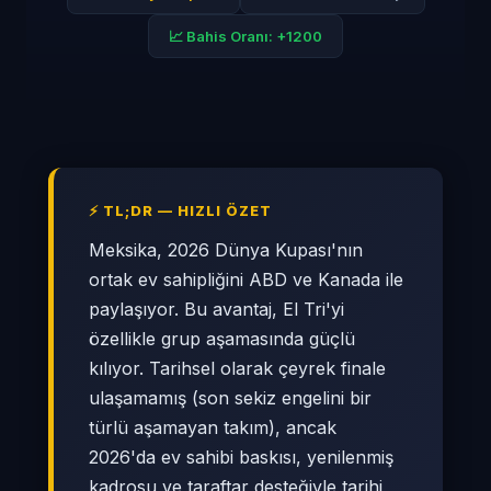
📈 Bahis Oranı: +1200
⚡ TL;DR — HIZLI ÖZET
Meksika, 2026 Dünya Kupası'nın
ortak ev sahipliğini ABD ve Kanada ile
paylaşıyor. Bu avantaj, El Tri'yi
özellikle grup aşamasında güçlü
kılıyor. Tarihsel olarak çeyrek finale
ulaşamamış (son sekiz engelini bir
türlü aşamayan takım), ancak
2026'da ev sahibi baskısı, yenilenmiş
kadrosu ve taraftar desteğiyle tarihi