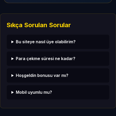
Sıkça Sorulan Sorular
Bu siteye nasıl üye olabilirim?
Para çekme süresi ne kadar?
Hoşgeldin bonusu var mı?
Mobil uyumlu mu?