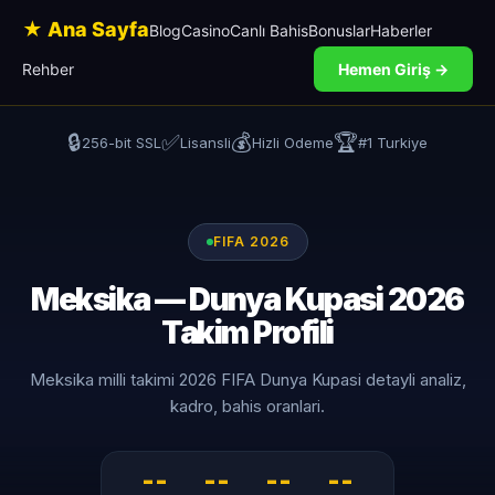
★ Ana Sayfa
Blog
Casino
Canlı Bahis
Bonuslar
Haberler
Rehber
Hemen Giriş →
🔒
✅
💰
🏆
256-bit SSL
Lisansli
Hizli Odeme
#1 Turkiye
FIFA 2026
Meksika — Dunya Kupasi 2026
Takim Profili
Meksika milli takimi 2026 FIFA Dunya Kupasi detayli analiz,
kadro, bahis oranlari.
--
--
--
--