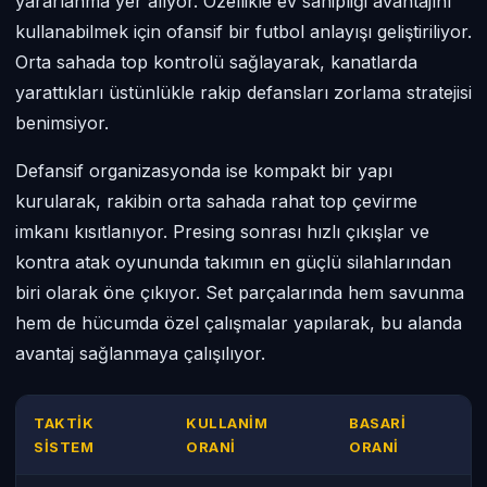
yararlanma yer alıyor. Özellikle ev sahipliği avantajını
kullanabilmek için ofansif bir futbol anlayışı geliştiriliyor.
Orta sahada top kontrolü sağlayarak, kanatlarda
yarattıkları üstünlükle rakip defansları zorlama stratejisi
benimsiyor.
Defansif organizasyonda ise kompakt bir yapı
kurularak, rakibin orta sahada rahat top çevirme
imkanı kısıtlanıyor. Presing sonrası hızlı çıkışlar ve
kontra atak oyununda takımın en güçlü silahlarından
biri olarak öne çıkıyor. Set parçalarında hem savunma
hem de hücumda özel çalışmalar yapılarak, bu alanda
avantaj sağlanmaya çalışılıyor.
TAKTIK
KULLANIM
BASARI
SISTEM
ORANI
ORANI