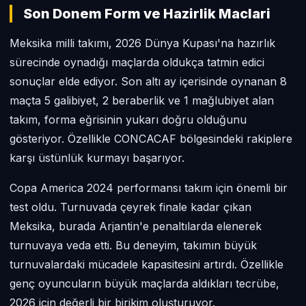
Son Donem Form ve Hazirlik Maclari
Meksika milli takımı, 2026 Dünya Kupası'na hazırlık
sürecinde oynadığı maçlarda oldukça tatmin edici
sonuçlar elde ediyor. Son altı ay içerisinde oynanan 8
maçta 5 galibiyet, 2 beraberlik ve 1 mağlubiyet alan
takım, forma eğrisinin yukarı doğru olduğunu
gösteriyor. Özellikle CONCACAF bölgesindeki rakiplere
karşı üstünlük kurmayı başarıyor.
Copa America 2024 performansı takım için önemli bir
test oldu. Turnuvada çeyrek finale kadar çıkan
Meksika, burada Arjantin'e penaltılarda elenerek
turnuvaya veda etti. Bu deneyim, takımın büyük
turnuvalardaki mücadele kapasitesini artırdı. Özellikle
genç oyuncuların büyük maçlarda aldıkları tecrübe,
2026 için değerli bir birikim oluşturuyor.