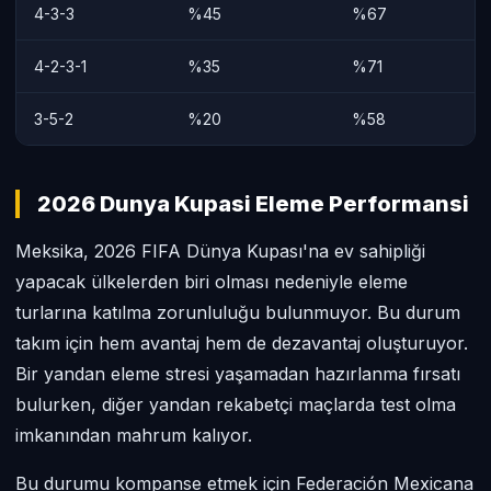
4-3-3
%45
%67
4-2-3-1
%35
%71
3-5-2
%20
%58
2026 Dunya Kupasi Eleme Performansi
Meksika, 2026 FIFA Dünya Kupası'na ev sahipliği
yapacak ülkelerden biri olması nedeniyle eleme
turlarına katılma zorunluluğu bulunmuyor. Bu durum
takım için hem avantaj hem de dezavantaj oluşturuyor.
Bir yandan eleme stresi yaşamadan hazırlanma fırsatı
bulurken, diğer yandan rekabetçi maçlarda test olma
imkanından mahrum kalıyor.
Bu durumu kompanse etmek için Federación Mexicana