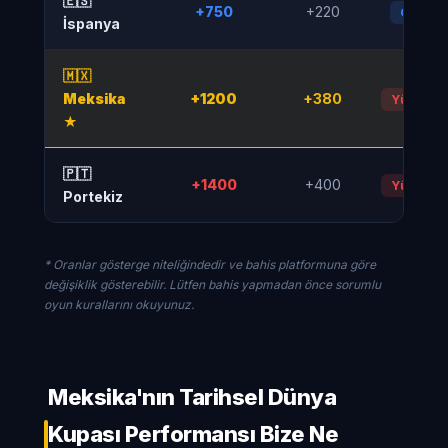
🇪🇸
+750
+220
Orta
İspanya
🇲🇽
Meksika
+1200
+380
Yüksek
★
🇵🇹
+1400
+400
Yüksek
Portekiz
* Oranlar gösterge niteliğindedir ve bahis platformuna göre
değişiklik gösterebilir. Lütfen bahis yapmadan önce sorumlu
oyun kurallarını okuyunuz.
Meksika'nın Tarihsel Dünya
Kupası Performansı Bize Ne