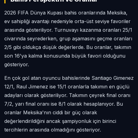
2026 FIFA Dünya Kupası bahis oranlarında Meksika,
ev sahipliği avantajı nedeniyle orta-üst seviye favoriler
arasında gösteriliyor. Turnuvayı kazanma oranları 25/1
civarında seyrederken, grup aşamasını geçme oranları
2/5 gibi oldukça düşük değerlerde. Bu oranlar, takımın
son 16'ya kalma konusunda büyük favori olduğunu
gösteriyor.
En çok gol atan oyuncu bahislerinde Santiago Gimenez
12/1, Raul Jimenez ise 15/1 oranlarla takımın en güçlü
adayları olarak gösteriliyor. Takımın çeyrek final oranı
7/2, yarı final oranı ise 8/1 olarak hesaplanıyor. Bu
oranlar Meksika'nın ciddi bir güç olarak
değerlendirildiğini ancak şampiyonluk için birinci
tercihlerin arasında olmadığını gösteriyor.