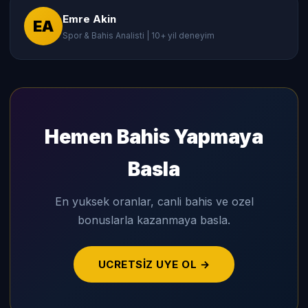
Emre Akin
EA
Spor & Bahis Analisti | 10+ yil deneyim
Hemen Bahis Yapmaya
Basla
En yuksek oranlar, canli bahis ve ozel
bonuslarla kazanmaya basla.
UCRETSIZ UYE OL →